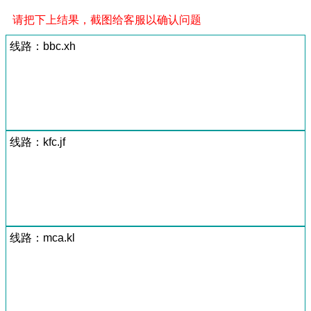
请把下上结果，截图给客服以确认问题
线路：bbc.xh
线路：kfc.jf
线路：mca.kl