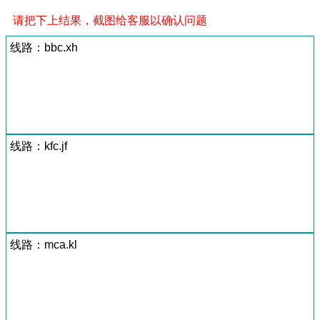
请把下上结果，截图给客服以确认问题
线路：bbc.xh
线路：kfc.jf
线路：mca.kl