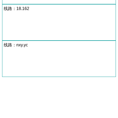
线路：18.162
线路：nxy.yc